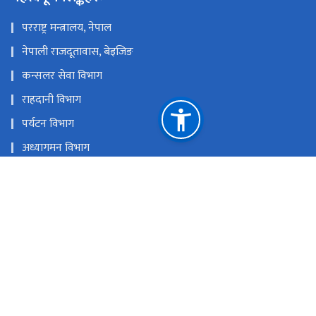
परराष्ट्र मन्त्रालय, नेपाल
नेपाली राजदूतावास, बेइजिङ
कन्सलर सेवा विभाग
राहदानी विभाग
पर्यटन विभाग
अध्यागमन विभाग
लगानी बोर्ड
सगरमाथा संवाद
नेपाल पर्यटन बोर्ड
राष्ट्रिय प्राकृतिक स्रोत तथा वित्त आयोग
ल्हासा, सिजाङ स्वायत्त क्षेत्र, चीन
cgnlhasa@mofa.gov.np
टोल फ्री नं.
8916830606