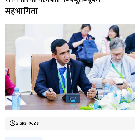
सहभागिता
७ जेठ, २०८२