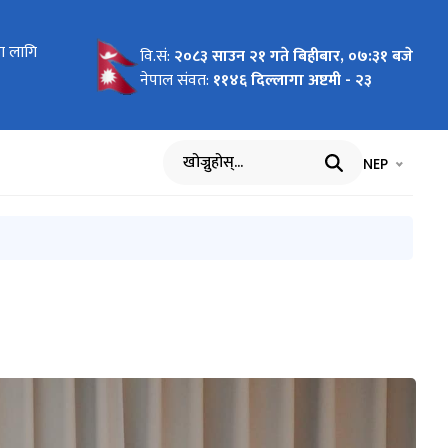
 the 5th
का लागि
y 2026
 तेस्रो
ास्थित
ाणिज्य
धी प्रेस
तिको १३औँ
वि.सं:
२०८३ साउन २१ गते बिहीबार, ०७:३१ बजे
onal
नेपाल संवत:
११४६ दिल्लागा अष्टमी - २३
भाषा चयन गर्नुह
भाषा प
NEP
खोज्नुहोस्
Cooperation