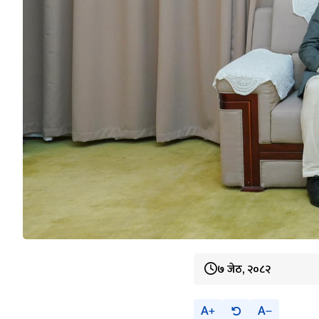
७ जेठ, २०८२
A
A